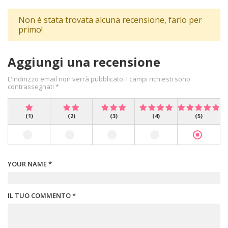
Non è stata trovata alcuna recensione, farlo per
primo!
Aggiungi una recensione
L'indirizzo email non verrà pubblicato. I campi richiesti sono
contrassegnati *
(1)
(2)
(3)
(4)
(5)
YOUR NAME *
IL TUO COMMENTO *