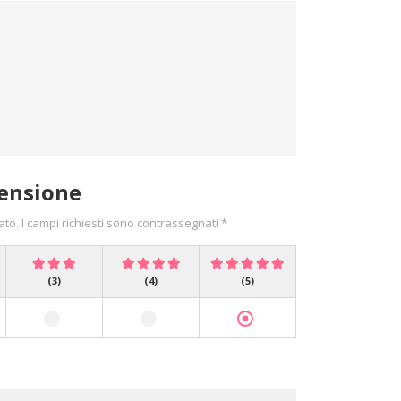
ensione
ato. I campi richiesti sono contrassegnati *
(3)
(4)
(5)